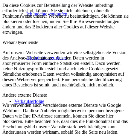
Da diese Cookies zur Bereitstellung der Website unbedingt
erforderlich sind, können Sie sie nicht ablehnen, ohne die
Ich möchte verkaufen
Funktionsweise unserer Website zu beeinträchtigen. Sie können sie
blockieren oder löschen, indem Sie Ihre Browsereinstellungen
ändern und das Blockieren aller Cookies auf dieser Website
erzwingen.
Webanalysedienste
Auf unserer Webseite verwenden wir eine selbstgehostete Version
Ich möchte vermieten
des Analyse-Tools matomo. Aus den Daten werden in
anonymisierter Form einfache Statistiken erstellt. Dazu werden
keine Nutzungsprofile erstellt und auch keine Cookies gesetzt.
Sämtliche erhobenen Daten werden vollständig anonymisiert auf
diesem Webserver gespeichert. Eine persönliche Identifizierung
eines Besuchers ist somit, auch nachträglich, nicht möglich.
Andere externe Dienste
Verkaufserfolge
Wir verwenden auch verschiedene externe Dienste wie Google
Webfonts. Da diese Anbieter möglicherweise personenbezogene
Daten wie Ihre IP-Adresse sammeln, können Sie diese hier
blockieren. Bitte beachten Sie, dass dies die Funktionalität und das
Erscheinungsbild unserer Website stark beeinträchtigen kann.
Änderungen werden wirksam, sobald Sie die Seite neu laden.