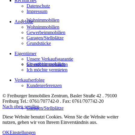
Rechtliches
Datenschutz
Impressum
Wohnimmobilien
Angebote
Wohnimmobilien
Gewerbeimmobilien
Garagen/Stellplätze
Grundstücke
Eigentümer
Unsere Verkaufsgarantie
Gewerbeimmobilien
Ich möchte verkaufen
Ich möchte vermieten
Verkaufserfolge
Kundenreferenzen
© Freiburger Immobilien Zentrum, Basler Straße 42 . 79100
Freiburg Tel.: 0761/707742-0 . Fax: 0761/707742-20
Nach oben scrollen
Garagen/Stellplätze
Diese Website benutzt Cookies. Wenn Sie die Website weiter
nutzen, gehen wir von Ihreem Einverständnis aus.
OK
Einstellungen