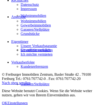
Rechtliches
Datenschutz
Impressum
Wohnimmobilien
Angebote
Wohnimmobilien
Gewerbeimmobilien
Garagen/Stellplätze
Grundstücke
Eigentümer
Unsere Verkaufsgarantie
Gewerbeimmobilien
Ich möchte verkaufen
Ich möchte vermieten
Verkaufserfolge
Kundenreferenzen
© Freiburger Immobilien Zentrum, Basler Straße 42 . 79100
Freiburg Tel.: 0761/707742-0 . Fax: 0761/707742-20
Nach oben scrollen
Garagen/Stellplätze
Diese Website benutzt Cookies. Wenn Sie die Website weiter
nutzen, gehen wir von Ihreem Einverständnis aus.
OK
Einstellungen