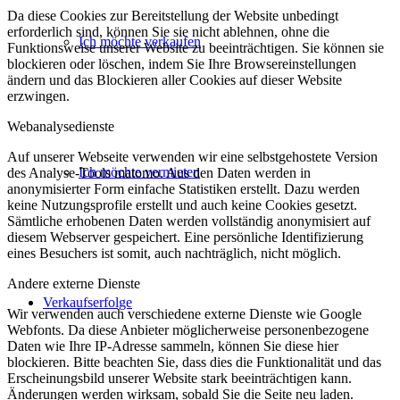
Da diese Cookies zur Bereitstellung der Website unbedingt
erforderlich sind, können Sie sie nicht ablehnen, ohne die
Ich möchte verkaufen
Funktionsweise unserer Website zu beeinträchtigen. Sie können sie
blockieren oder löschen, indem Sie Ihre Browsereinstellungen
ändern und das Blockieren aller Cookies auf dieser Website
erzwingen.
Webanalysedienste
Auf unserer Webseite verwenden wir eine selbstgehostete Version
Ich möchte vermieten
des Analyse-Tools matomo. Aus den Daten werden in
anonymisierter Form einfache Statistiken erstellt. Dazu werden
keine Nutzungsprofile erstellt und auch keine Cookies gesetzt.
Sämtliche erhobenen Daten werden vollständig anonymisiert auf
diesem Webserver gespeichert. Eine persönliche Identifizierung
eines Besuchers ist somit, auch nachträglich, nicht möglich.
Andere externe Dienste
Verkaufserfolge
Wir verwenden auch verschiedene externe Dienste wie Google
Webfonts. Da diese Anbieter möglicherweise personenbezogene
Daten wie Ihre IP-Adresse sammeln, können Sie diese hier
blockieren. Bitte beachten Sie, dass dies die Funktionalität und das
Erscheinungsbild unserer Website stark beeinträchtigen kann.
Änderungen werden wirksam, sobald Sie die Seite neu laden.