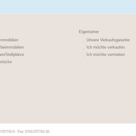
Eigentümer
mmobilien
Unsere Verkaufsgarantie
beimmobilien
Ich möchte verkaufen
en/Stellplätze
Ich möchte vermieten
stücke
61/707742-0 . Fax: 0761/707742-20