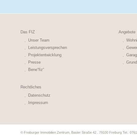
Das FIZ
Angebote
Unser Team
Wohni
Leistungsversprechen
Gewer
Projektentwicklung
Garag
Presse
Grund
Bene“fiz“
Rechtliches
Datenschutz
Impressum
© Freiburger Immobilien Zentrum, Basler Straße 42 . 79100 Freiburg Tel.: 07