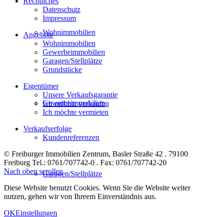
Rechtliches
Datenschutz
Impressum
Wohnimmobilien
Angebote
Wohnimmobilien
Gewerbeimmobilien
Garagen/Stellplätze
Grundstücke
Eigentümer
Unsere Verkaufsgarantie
Gewerbeimmobilien
Ich möchte verkaufen
Ich möchte vermieten
Verkaufserfolge
Kundenreferenzen
© Freiburger Immobilien Zentrum, Basler Straße 42 . 79100
Freiburg Tel.: 0761/707742-0 . Fax: 0761/707742-20
Nach oben scrollen
Garagen/Stellplätze
Diese Website benutzt Cookies. Wenn Sie die Website weiter
nutzen, gehen wir von Ihreem Einverständnis aus.
OK
Einstellungen