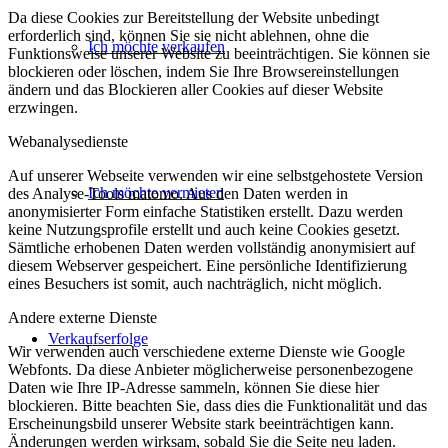
Da diese Cookies zur Bereitstellung der Website unbedingt
erforderlich sind, können Sie sie nicht ablehnen, ohne die
Ich möchte verkaufen
Funktionsweise unserer Website zu beeinträchtigen. Sie können sie
blockieren oder löschen, indem Sie Ihre Browsereinstellungen
ändern und das Blockieren aller Cookies auf dieser Website
erzwingen.
Webanalysedienste
Auf unserer Webseite verwenden wir eine selbstgehostete Version
Ich möchte vermieten
des Analyse-Tools matomo. Aus den Daten werden in
anonymisierter Form einfache Statistiken erstellt. Dazu werden
keine Nutzungsprofile erstellt und auch keine Cookies gesetzt.
Sämtliche erhobenen Daten werden vollständig anonymisiert auf
diesem Webserver gespeichert. Eine persönliche Identifizierung
eines Besuchers ist somit, auch nachträglich, nicht möglich.
Andere externe Dienste
Verkaufserfolge
Wir verwenden auch verschiedene externe Dienste wie Google
Webfonts. Da diese Anbieter möglicherweise personenbezogene
Daten wie Ihre IP-Adresse sammeln, können Sie diese hier
blockieren. Bitte beachten Sie, dass dies die Funktionalität und das
Erscheinungsbild unserer Website stark beeinträchtigen kann.
Änderungen werden wirksam, sobald Sie die Seite neu laden.