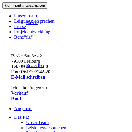
Unser Team
Leistungsversprechen
Presse
Presse
Projektentwicklung
Bene“fiz“
Basler Straße 42
79100 Freiburg
Bene“fiz“
Tel. 0761/707742-0
Fax 0761/707742-20
E-Mail schreiben
Ich habe Fragen zu
Verkauf
Kauf
Angebote
Das FIZ
Unser Team
Leistungsversprechen