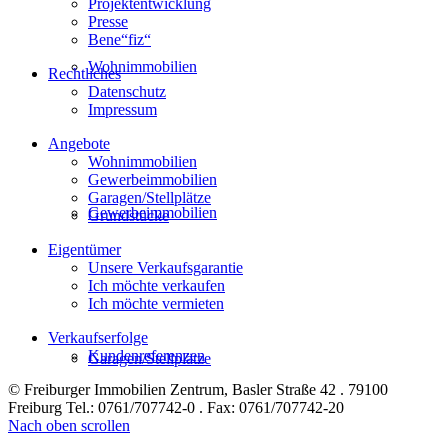
Projektentwicklung
Presse
Bene“fiz“
Wohnimmobilien
Rechtliches
Datenschutz
Impressum
Angebote
Wohnimmobilien
Gewerbeimmobilien
Garagen/Stellplätze
Gewerbeimmobilien
Grundstücke
Eigentümer
Unsere Verkaufsgarantie
Ich möchte verkaufen
Ich möchte vermieten
Verkaufserfolge
Kundenreferenzen
Garagen/Stellplätze
© Freiburger Immobilien Zentrum, Basler Straße 42 . 79100
Freiburg Tel.: 0761/707742-0 . Fax: 0761/707742-20
Nach oben scrollen